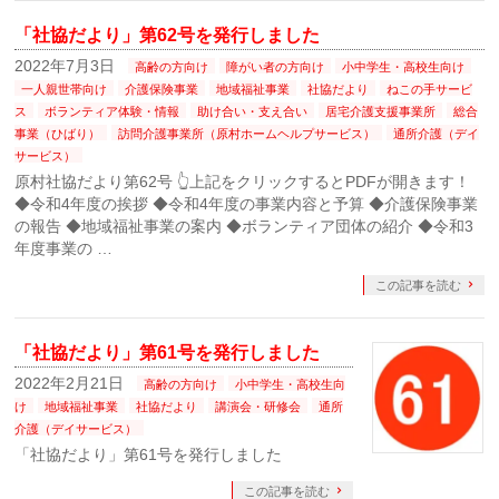
「社協だより」第62号を発行しました
2022年7月3日
高齢の方向け
障がい者の方向け
小中学生・高校生向け
一人親世帯向け
介護保険事業
地域福祉事業
社協だより
ねこの手サービ
ス
ボランティア体験・情報
助け合い・支え合い
居宅介護支援事業所
総合
事業（ひばり）
訪問介護事業所（原村ホームヘルプサービス）
通所介護（デイ
サービス）
原村社協だより第62号 👆上記をクリックするとPDFが開きます！
◆令和4年度の挨拶 ◆令和4年度の事業内容と予算 ◆介護保険事業
の報告 ◆地域福祉事業の案内 ◆ボランティア団体の紹介 ◆令和3
年度事業の …
この記事を読む
「社協だより」第61号を発行しました
2022年2月21日
高齢の方向け
小中学生・高校生向
け
地域福祉事業
社協だより
講演会・研修会
通所
介護（デイサービス）
「社協だより」第61号を発行しました
この記事を読む