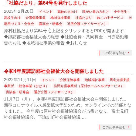
「社協だより」第64号を発行しました
2023年2月20日
イベント
高齢の方向け
障がい者の方向け
小中学生・
高校生向け
介護保険事業
地域福祉事業
社協だより
ねこの手サービス
居
場所づくり・会食会
講演会・研修会
通所介護（デイサービス）
原村社協だより第64号 👆上記をクリックするとPDFが開きます！
◆諏訪郡社会福祉大会の報告 ◆社協会費・共同募金・日赤活動報
告のお礼 ◆地域福祉事業の報告 ◆おしらせ
この記事を読む
令和4年度諏訪郡社会福祉大会を開催しました
2022年11月11日
イベント
介護保険事業
地域福祉事業
居宅介護支援
事業所
総合事業（ひばり）
訪問介護事業所（原村ホームヘルプサービス）
講演会・研修会
通所介護（デイサービス）
11月7日（月）、令和4年度諏訪郡社会福祉大会を開催しました。
新型コロナウイルス感染拡大予防のため、オンラインでの開催とな
りました。 今年度は原村社会福祉協議会が当番となり、富士見町
社会福祉協議会、下諏訪町社会福祉協議 …
この記事を読む