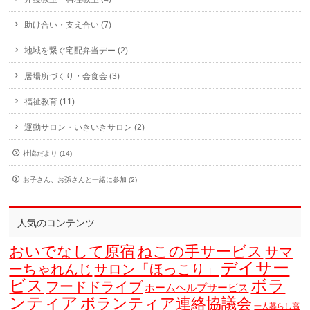
助け合い・支え合い (7)
地域を繋ぐ宅配弁当デー (2)
居場所づくり・会食会 (3)
福祉教育 (11)
運動サロン・いきいきサロン (2)
社協だより (14)
お子さん、お孫さんと一緒に参加 (2)
人気のコンテンツ
おいでなして原宿
ねこの手サービス
サマ
デイサー
ーちゃれんじ
サロン「ほっこり」
ビス
ボラ
フードドライブ
ホームヘルプサービス
ンティア
ボランティア連絡協議会
一人暮らし高