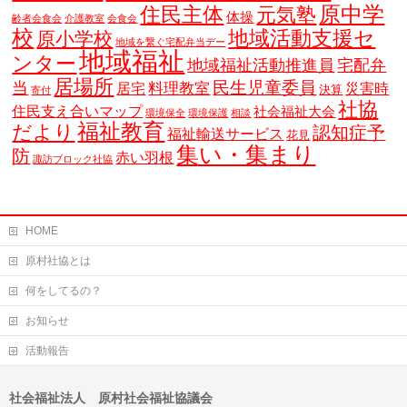
原中学
住民主体
元気塾
体操
齢者会食会
介護教室
会食会
校
地域活動支援セ
原小学校
地域を繋ぐ宅配弁当デー
地域福祉
ンター
地域福祉活動推進員
宅配弁
居場所
当
民生児童委員
料理教室
居宅
災害時
決算
寄付
社協
住民支え合いマップ
社会福祉大会
環境保全
環境保護
相談
福祉教育
だより
認知症予
福祉輸送サービス
花見
集い・集まり
防
赤い羽根
諏訪ブロック社協
HOME
原村社協とは
何をしてるの？
お知らせ
活動報告
社会福祉法人 原村社会福祉協議会