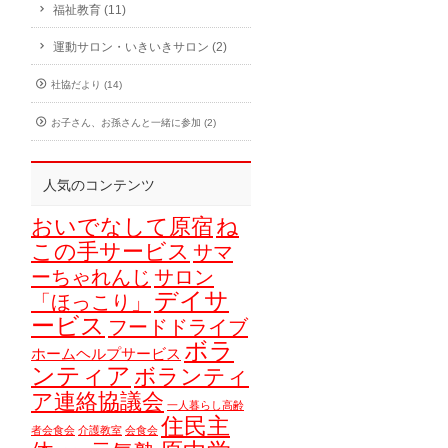
福祉教育 (11)
運動サロン・いきいきサロン (2)
社協だより (14)
お子さん、お孫さんと一緒に参加 (2)
人気のコンテンツ
おいでなして原宿
ね
この手サービス
サマ
ーちゃれんじ
サロン
デイサ
「ほっこり」
ービス
フードドライブ
ボラ
ホームヘルプサービス
ンティア
ボランティ
ア連絡協議会
一人暮らし高齢
住民主
者会食会
介護教室
会食会