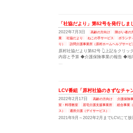
「社協だより」第62号を発行しま
2022年7月3日
高齢の方向け
障がい者の
業
社協だより
ねこの手サービス
ボランテ
り）
訪問介護事業所（原村ホームヘルプサービ
原村社協だより第62号 👆上記をクリッ
内容と予算 ◆介護保険事業の報告 ◆地
…
LCV番組「原村社協のきずなチャ
2022年2月17日
高齢の方向け
介護保険
室・料理教室
居宅介護支援事業所
総合事業
ス）
通所介護（デイサービス）
2021年9月～2022年2月までLCVに