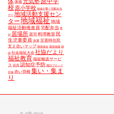
原中学
体
元気塾
体操
校
原小学校
地域を繋ぐ宅配弁当
地域活動支援セン
デー
地域福祉
ター
地域
福祉活動推進員
宅配弁当
寄
居場所
民
料理教室
居宅
付
生児童委員
災害時住民
決算
支え合いマップ
環境保全
環境保護
相
社協だより
社会福祉大会
談
福祉教育
福祉輸送サービ
認知症予防
ス
花見
諏訪ブロック
集い・集ま
赤い羽根
社協
り
お問い合わせ