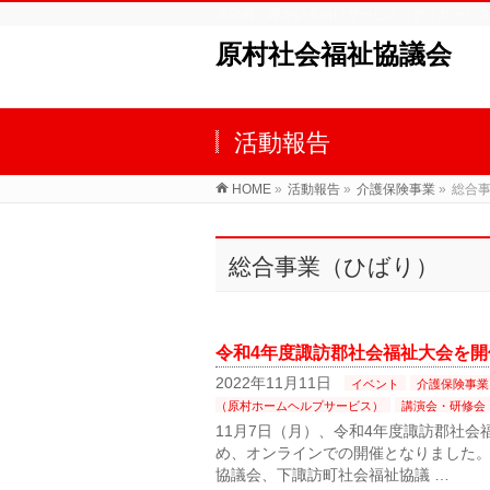
高齢者・障がい者向けサービス（デイサービ
原村社会福祉協議会
活動報告
HOME
»
活動報告
»
介護保険事業
»
総合
総合事業（ひばり）
令和4年度諏訪郡社会福祉大会を開
2022年11月11日
イベント
介護保険事業
（原村ホームヘルプサービス）
講演会・研修会
11月7日（月）、令和4年度諏訪郡社
め、オンラインでの開催となりました。
協議会、下諏訪町社会福祉協議 …