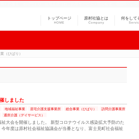
ス等）の運営、地域づくり・生活支援（ねこの手サービス・福祉輸送・相談等）、ボ
トップページ
原村社協とは
何をして
HOME
Company
Servi
事業（ひばり）
催しました
地域福祉事業
居宅介護支援事業所
総合事業（ひばり）
訪問介護事業所
通所介護（デイサービス）
会福祉大会を開催しました。 新型コロナウイルス感染拡大予防のた
 今年度は原村社会福祉協議会が当番となり、富士見町社会福祉