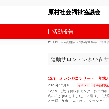
高齢者・障がい者向けサービス（デイサービ
原村社会福祉協議会
活動報告
HOME
»
活動報告
»
地域福祉事業
»
運動
運動サロン・いきいき
12/9 オレンジコンサート 年末
2025年12月18日
イベント
地域福祉事業
12月9日(火)保健福祉センター多目的
名の方が参加しました。 木遣り、「放送
と合唱、年末にふさわしいクラシック曲