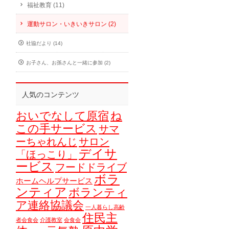
福祉教育 (11)
運動サロン・いきいきサロン (2)
社協だより (14)
お子さん、お孫さんと一緒に参加 (2)
人気のコンテンツ
おいでなして原宿
ね
この手サービス
サマ
ーちゃれんじ
サロン
デイサ
「ほっこり」
ービス
フードドライブ
ボラ
ホームヘルプサービス
ンティア
ボランティ
ア連絡協議会
一人暮らし高齢
住民主
者会食会
介護教室
会食会