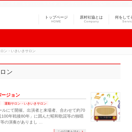
ス等）の運営、地域づくり・生活支援（ねこの手サービス・福祉輸送・相談等）、ボ
トップページ
原村社協とは
何をして
HOME
Company
Servi
サロン・いきいきサロン
サロン
バージョン
運動サロン・いきいきサロン
ホールにて開催。出演者と来場者、合わせて約70
100年戦後80年」に因んだ昭和歌謡等の独唱
等の演奏がありまし …
この記事を読む