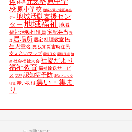
原中学
体
元気塾
体操
校
原小学校
地域を繋ぐ宅配弁当
地域活動支援セン
デー
地域福祉
ター
地域
福祉活動推進員
宅配弁当
寄
居場所
民
料理教室
居宅
付
生児童委員
災害時住民
決算
支え合いマップ
環境保全
環境保護
相
社協だより
社会福祉大会
談
福祉教育
福祉輸送サービ
認知症予防
ス
花見
諏訪ブロック
集い・集ま
赤い羽根
社協
り
お問い合わせ