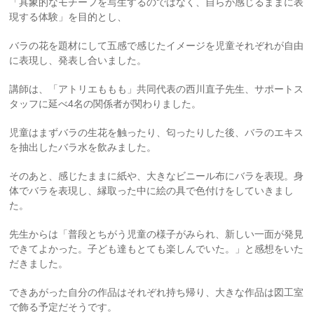
「具象的なモチーフを写生するのではなく、自らが感じるままに表
現する体験」を目的とし、
バラの花を題材にして五感で感じたイメージを児童それぞれが自由
に表現し、発表し合いました。
講師は、「アトリエももも」共同代表の西川直子先生、サポートス
タッフに延べ4名の関係者が関わりました。
児童はまずバラの生花を触ったり、匂ったりした後、バラのエキス
を抽出したバラ水を飲みました。
そのあと、感じたままに紙や、大きなビニール布にバラを表現。身
体でバラを表現し、縁取った中に絵の具で色付けをしていきまし
た。
先生からは「普段とちがう児童の様子がみられ、新しい一面が発見
できてよかった。子ども達もとても楽しんでいた。」と感想をいた
だきました。
できあがった自分の作品はそれぞれ持ち帰り、大きな作品は図工室
で飾る予定だそうです。