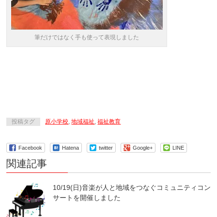
筆だけではなく手も使って表現しました
投稿タグ
原小学校
,
地域福祉
,
福祉教育
Facebook
Hatena
twitter
Google+
LINE
関連記事
10/19(日)音楽が人と地域をつなぐコミュニティコン
サートを開催しました