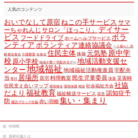
人気のコンテンツ
おいでなして原宿
ねこの手サービス
サマ
デイサー
ーちゃれんじ
サロン「ほっこり」
ビス
ボラ
フードドライブ
ホームヘルプサービス
ンティア
ボランティア連絡協議会
一人暮らし高
原中学
住民主体
元気塾
体操
齢者会食会
介護教室
会食会
校
地域活動支援セ
原小学校
地域を繋ぐ宅配弁当デー
地域福祉
ンター
地域福祉活動推進員
宅配弁
居場所
当
民生児童委員
料理教室
居宅
災害時
決算
寄付
社協
住民支え合いマップ
社会福祉大会
環境保全
環境保護
相談
福祉教育
だより
認知症予
福祉輸送サービス
花見
集い・集まり
防
赤い羽根
諏訪ブロック社協
HOME
原村社協とは