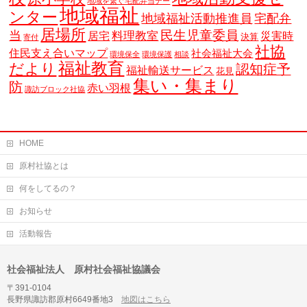
地域を繋ぐ宅配弁当デー
地域福祉
ンター
地域福祉活動推進員
宅配弁
居場所
当
民生児童委員
料理教室
居宅
災害時
決算
寄付
社協
住民支え合いマップ
社会福祉大会
環境保全
環境保護
相談
福祉教育
だより
認知症予
福祉輸送サービス
花見
集い・集まり
防
赤い羽根
諏訪ブロック社協
HOME
原村社協とは
何をしてるの？
お知らせ
活動報告
社会福祉法人 原村社会福祉協議会
〒391-0104
長野県諏訪郡原村6649番地3
地図はこちら