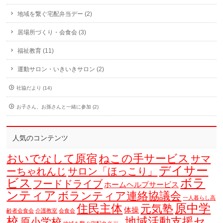
地域を繋ぐ宅配弁当デー (2)
居場所づくり・会食会 (3)
福祉教育 (11)
運動サロン・いきいきサロン (2)
社協だより (14)
お子さん、お孫さんと一緒に参加 (2)
人気のコンテンツ
おいでなして原宿
ねこの手サービス
サマ
デイサー
ーちゃれんじ
サロン「ほっこり」
ビス
ボラ
フードドライブ
ホームヘルプサービス
ンティア
ボランティア連絡協議会
一人暮らし高
原中学
住民主体
元気塾
体操
齢者会食会
介護教室
会食会
校
地域活動支援セ
原小学校