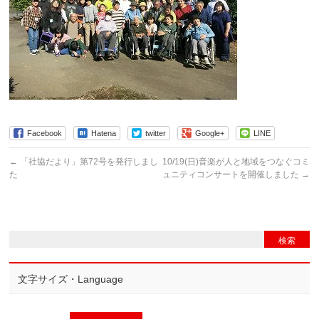
Facebook
Hatena
twitter
Google+
LINE
←
「社協だより」第72号を発行しまし
10/19(日)音楽が人と地域をつなぐコミ
た
ュニティコンサートを開催しました
→
文字サイズ・Language