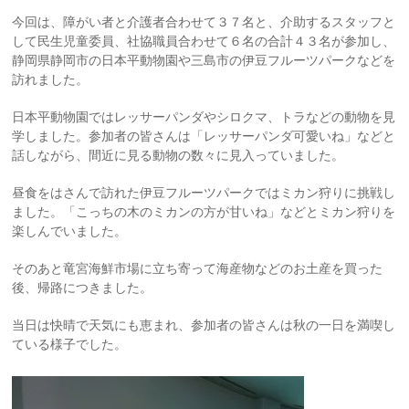
今回は、障がい者と介護者合わせて３７名と、介助するスタッフと
して民生児童委員、社協職員合わせて６名の合計４３名が参加し、
静岡県静岡市の日本平動物園や三島市の伊豆フルーツパークなどを
訪れました。
日本平動物園ではレッサーパンダやシロクマ、トラなどの動物を見
学しました。参加者の皆さんは「レッサーパンダ可愛いね」などと
ました。
話しながら、間近に見る動物の数々に見入ってい
昼食をはさんで訪れた伊豆フルーツパークではミカン狩りに挑戦し
ました。「こっちの木のミカンの方が甘いね」などとミカン狩りを
楽しんでいました。
そのあと竜宮海鮮市場に立ち寄って海産物などのお土産を買った
後、帰路につきました。
当日は快晴で天気にも恵まれ、参加者の皆さんは秋の一日を満喫し
ている様子でした。