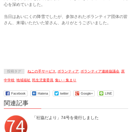
心を深めていました。
当日はあいにくの降雪でしたが、参加されたボランティア団体の皆
さん、来場いただいた皆さん、ありがとうございました。
投稿タグ
ねこの手サービス
,
ボランティア
,
ボランティア連絡協議会
,
原
中学校
,
地域福祉
,
民生児童委員
,
集い・集まり
Facebook
Hatena
twitter
Google+
LINE
関連記事
「社協だより」74号を発行しました