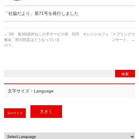
「社協だより」第71号を発行しました
←
3/6 第3回原村ねこの手サービス研
3/25 オレンジカフェ「スプリングコ
修会「村の防災はどうなっている
ンサート」
→
の？」
文字サイズ・Language
大きく
元のサイズ