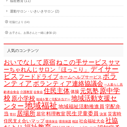
福祉教育 (11)
運動サロン・いきいきサロン (2)
社協だより (14)
お子さん、お孫さんと一緒に参加 (2)
人気のコンテンツ
おいでなして原宿
ねこの手サービス
サマ
デイサー
ーちゃれんじ
サロン「ほっこり」
ビス
ボラ
フードドライブ
ホームヘルプサービス
ンティア
ボランティア連絡協議会
一人暮らし高
原中学
住民主体
元気塾
体操
齢者会食会
介護教室
会食会
校
地域活動支援セ
原小学校
地域を繋ぐ宅配弁当デー
地域福祉
ンター
地域福祉活動推進員
宅配弁
居場所
当
民生児童委員
料理教室
居宅
災害時
決算
寄付
社協
住民支え合いマップ
社会福祉大会
環境保全
環境保護
相談