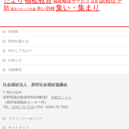
福祉教育
だより
認知症予
福祉輸送サービス
花見
集い・集まり
防
赤い羽根
諏訪ブロック社協
HOME
原村社協とは
何をしてるの？
お知らせ
活動報告
社会福祉法人 原村社会福祉協議会
〒391-0104
長野県諏訪郡原村6649番地3
地図はこちら
（原村地域福祉センター内）
TEL :
0266-79-7228
/ FAX : 0266-79-7093
プライバシーポリシー
サイトマップ