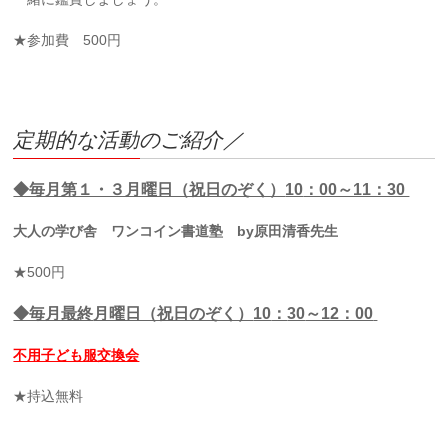
★参加費 500円
定期的な活動のご紹介／
◆毎月第１・３月曜日（祝日のぞく）
10
：00～11：30
大人の学び舎 ワンコイン書道塾 by原田清香先生
★500円
◆毎月最終
月曜日（祝日のぞく）
10
：
30
～12：00
不用子ども服交換会
★持込無料