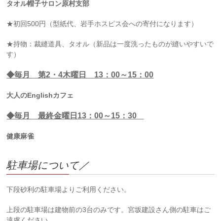
タオル帽子サロン原村支部
★初回500円（型紙代、岩手ホスピス会への寄付になります）
★持物：裁縫道具、タオル（新品は一度洗ったものが縫いやすいで
す）
◆毎月 第2・4木曜日
13
：0
0
～15：00
大人のEnglishカフェ
◆毎月 最終金曜日
13
：0
0
～15：30
健康麻雀
駐車場について／
下段砂利の駐車場よりご利用ください。
上段の駐車場は建物前の3台のみです。宮坂建設さん側の駐車はご
遠慮ください。