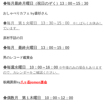
◆毎月最終
月曜日（祝日のぞく）
13
：00
～15：30
おしゃべりカフェ by森杉さん
◆毎月 第１火曜日 13：30～15：00
※しばらくお休みし
ています。
原村手話の日
◆毎月 最終火曜日 13：00～15：00
男のレコード鑑賞会
◆毎週水曜日
10
：0
0
～16：00
※午後のみの場合もあります
ので、カレンダーをご確認ください。
板織講座by
八ヶ岳jomon楽会
◆偶数月 第１木曜日
10
：0
0
～12：00