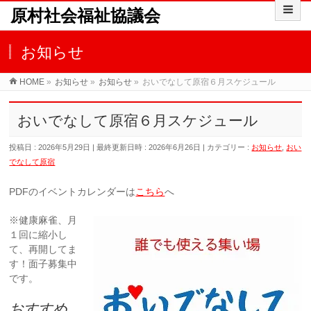
原村社会福祉協議会
お知らせ
HOME
»
お知らせ
»
お知らせ
»
おいでなして原宿６月スケジュール
おいでなして原宿６月スケジュール
投稿日 : 2026年5月29日
最終更新日時 : 2026年6月26日
カテゴリー :
お知らせ
,
おい
でなして原宿
PDFのイベントカレンダーは
こちら
へ
※健康麻雀、月
１回に縮小し
て、再開してま
す！面子募集中
です。
おすすめ