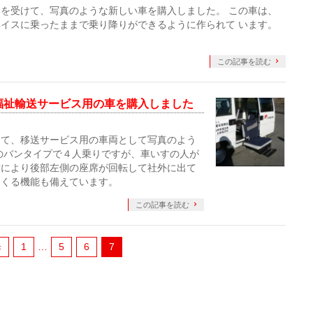
を受けて、写真のような新しい車を購入しました。 この車は、
イスに乗ったままで乗り降りができるように作られて います。
この記事を読む
福祉輸送サービス用の車を購入しました
けて、移送サービス用の車両として写真のよう
のバンタイプで４人乗りですが、車いすの人が
作により後部左側の座席が回転して社外に出て
てくる機能も備えています。
この記事を読む
«
1
…
5
6
7