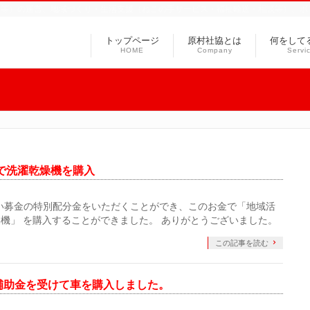
ス等）の運営、地域づくり・生活支援（ねこの手サービス・福祉輸送・相談等）、ボ
トップページ
原村社協とは
何をして
HOME
Company
Servi
で洗濯乾燥機を購入
合い募金の特別配分金をいただくことができ、このお金で「地域活
機」 を購入することができました。 ありがとうございました。
この記事を読む
補助金を受けて車を購入しました。