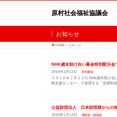
高齢者・障がい者向けサービス（デイサービ
原村社会福祉協議会
お知らせ
HOME
»
お知らせ
NHK歳末助け合い募金特別配分金
2016年3月12日
共同募金
２０１６年２月２２日 NHK歳末助け
動支援センター」で使用する「洗濯乾燥
公益財団法人 日本財団様からの
2016年1月12日
補助金・助成金