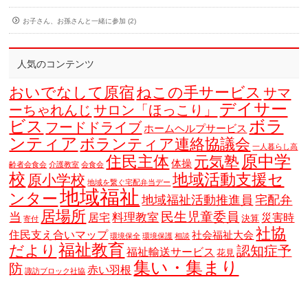
お子さん、お孫さんと一緒に参加 (2)
人気のコンテンツ
おいでなして原宿
ねこの手サービス
サマ
デイサー
ーちゃれんじ
サロン「ほっこり」
ビス
ボラ
フードドライブ
ホームヘルプサービス
ンティア
ボランティア連絡協議会
一人暮らし高
原中学
住民主体
元気塾
体操
齢者会食会
介護教室
会食会
校
地域活動支援セ
原小学校
地域を繋ぐ宅配弁当デー
地域福祉
ンター
地域福祉活動推進員
宅配弁
居場所
当
民生児童委員
料理教室
居宅
災害時
決算
寄付
社協
住民支え合いマップ
社会福祉大会
環境保全
環境保護
相談
福祉教育
だより
認知症予
福祉輸送サービス
花見
集い・集まり
防
赤い羽根
諏訪ブロック社協