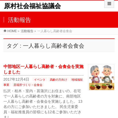
原村社会福祉協議会
活動報告
HOME
»
活動報告
»
一人暮らし高齢者会食会
タグ : 一人暮らし高齢者会食会
中部地区一人暮らし高齢者・会食会を実施
しました
2017年12月4日
イベント
高齢の方向け
地域福祉
事業
居場所づくり・会食会
払沢・柏木・室内・菖蒲沢にお住まいの、在宅
で一人暮らしの高齢者の方を対象に、南部地区
一人暮らし高齢者・会食会を実施しました。 13
名の方にご参加いただきました。 民生児童委
員・福祉推進員の皆様にも12名ご参加いただき
まし …