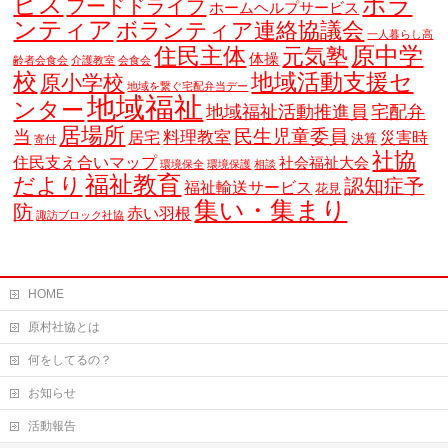
ビス
ボラ
フードドライブ
ホームヘルプサービス
ンティア
ボランティア連絡協議会
一人暮らし高
原中学
住民主体
元気塾
体操
齢者会食会
介護教室
会食会
校
地域活動支援セ
原小学校
地域を繋ぐ宅配弁当デー
地域福祉
ンター
地域福祉活動推進員
宅配弁
居場所
当
民生児童委員
料理教室
居宅
災害時
決算
寄付
社協
住民支え合いマップ
社会福祉大会
環境保全
環境保護
相談
福祉教育
だより
認知症予
福祉輸送サービス
花見
集い・集まり
防
赤い羽根
諏訪ブロック社協
HOME
原村社協とは
何をしてるの？
お知らせ
活動報告