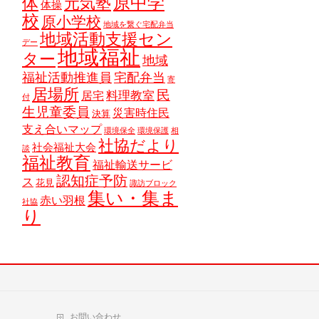
原中学
体
元気塾
体操
校
原小学校
地域を繋ぐ宅配弁当
地域活動支援セン
デー
地域福祉
ター
地域
福祉活動推進員
宅配弁当
寄
居場所
民
料理教室
居宅
付
生児童委員
災害時住民
決算
支え合いマップ
環境保全
環境保護
相
社協だより
社会福祉大会
談
福祉教育
福祉輸送サービ
認知症予防
ス
花見
諏訪ブロック
集い・集ま
赤い羽根
社協
り
お問い合わせ