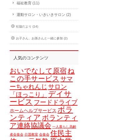
福祉教育 (11)
運動サロン・いきいきサロン (2)
社協だより (14)
お子さん、お孫さんと一緒に参加 (2)
人気のコンテンツ
おいでなして原宿
ね
この手サービス
サマ
ーちゃれんじ
サロン
デイサ
「ほっこり」
ービス
フードドライブ
ボラ
ホームヘルプサービス
ンティア
ボランティ
ア連絡協議会
一人暮らし高齢
住民主
者会食会
介護教室
会食会