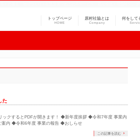
ス等）の運営、地域づくり・生活支援（ねこの手サービス・福祉輸送・相談等）、ボ
トップページ
原村社協とは
何をして
HOME
Company
Servi
した
をクリックするとPDFが開きます！ ◆新年度挨拶 ◆令和7年度 事業内
案内 ◆令和6年度 事業の報告 ◆おしらせ
この記事を読む