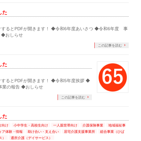
した
クするとPDFが開きます！ ◆令和6年度あいさつ ◆令和6年度 事
 ◆おしらせ
この記事を読む
した
クするとPDFが開きます！ ◆令和5年度挨拶 ◆
事業の報告 ◆おしらせ
この記事を読む
した
方向け
小中学生・高校生向け
一人親世帯向け
介護保険事業
地域福祉事
ィア体験・情報
助け合い・支え合い
居宅介護支援事業所
総合事業（ひば
ス）
通所介護（デイサービス）