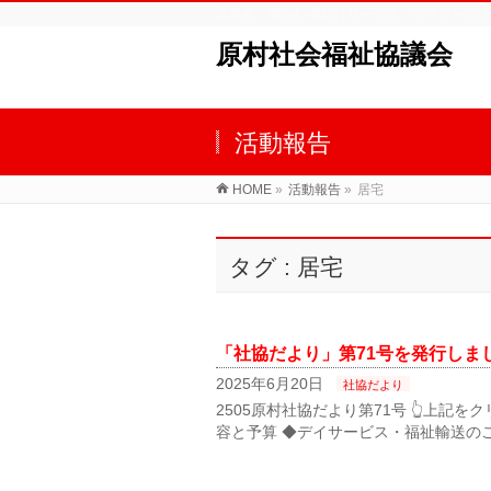
高齢者・障がい者向けサービス（デイサービ
原村社会福祉協議会
活動報告
HOME
»
活動報告
»
居宅
タグ : 居宅
「社協だより」第71号を発行しま
2025年6月20日
社協だより
2505原村社協だより第71号 👆上記
容と予算 ◆デイサービス・福祉輸送のご