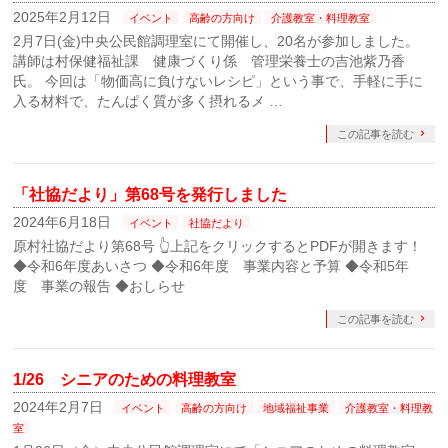
2025年2月12日
イベント
高齢の方向け
介護教室・料理教室
2月7日(金)中央公民館調理室にて開催し、20名が参加しました。
講師は村保健福祉課 健康づくり係 管理栄養士の吉池紫乃香
氏。 今回は「物価高に負けないレシピ」という事で、手軽に手に
入る材料で、たんぱく質が多く摂れるメ …
この記事を読む
「社協だより」第68号を発行しました
2024年6月18日
イベント
社協だより
原村社協だより第68号 👆上記をクリックするとPDFが開きます！
◆令和6年度あいさつ ◆令和6年度 事業内容と予算 ◆令和5年
度 事業の報告 ◆おしらせ
この記事を読む
1/26 シニアのための料理教室
2024年2月7日
イベント
高齢の方向け
地域福祉事業
介護教室・料理教
室