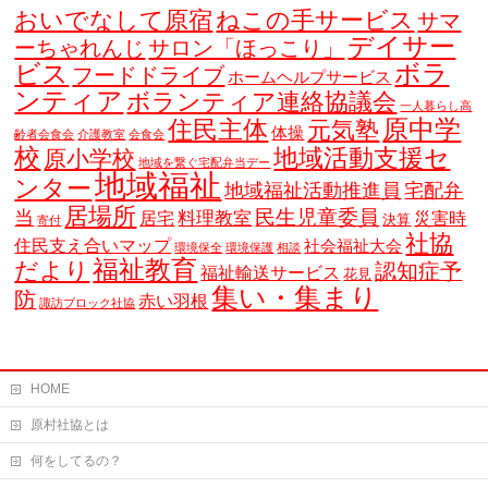
おいでなして原宿
ねこの手サービス
サマ
デイサー
ーちゃれんじ
サロン「ほっこり」
ビス
ボラ
フードドライブ
ホームヘルプサービス
ンティア
ボランティア連絡協議会
一人暮らし高
原中学
住民主体
元気塾
体操
齢者会食会
介護教室
会食会
校
地域活動支援セ
原小学校
地域を繋ぐ宅配弁当デー
地域福祉
ンター
地域福祉活動推進員
宅配弁
居場所
当
民生児童委員
料理教室
居宅
災害時
決算
寄付
社協
住民支え合いマップ
社会福祉大会
環境保全
環境保護
相談
福祉教育
だより
認知症予
福祉輸送サービス
花見
集い・集まり
防
赤い羽根
諏訪ブロック社協
HOME
原村社協とは
何をしてるの？