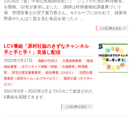
1月26日（金）中央公民館調理室にて「シニアのための料理教室」
を開催。22名が参加しました。 講師は村保健福祉課健康づくり
係 管理栄養士の宮下紫乃香さん。 6グループに分かれて、緑黄色
野菜やたんぱく質を含む食品を使ったメ …
この記事を読む
LCV番組「原村社協のきずなチャンネル
手と手と手！」見逃し配信
2022年2月17日
高齢の方向け
介護保険事業
地域
福祉事業
ボランティア体験・情報
介護教室・料理教
室
居宅介護支援事業所
総合事業（ひばり）
訪問介護
事業所（原村ホームヘルプサービス）
通所介護（デイサー
ビス）
2021年9月～2022年2月までLCVにて放送された
6番組を視聴できます。
この記事を読む