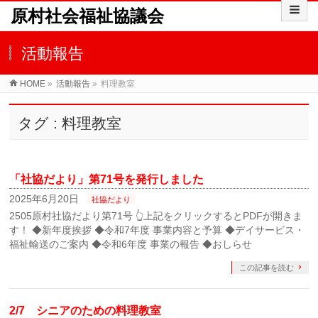
原村社会福祉協議会
活動報告
HOME
»
活動報告
»
料理教室
タグ : 料理教室
「社協だより」第71号を発行しました
2025年6月20日
社協だより
2505原村社協だより第71号 👆上記をクリックするとPDFが開きま
す！ ◆新年度挨拶 ◆令和7年度 事業内容と予算 ◆デイサービス・
福祉輸送のご案内 ◆令和6年度 事業の報告 ◆おしらせ
この記事を読む
2/7 シニアのための料理教室