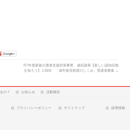
Google+
R7年度家族介護者支援対策事業 連続講座【新しい認知症観
を知ろう】２回目 「成年後見制度のしくみ」受講者募集
→
るの？
お知らせ
活動報告
プライバシーポリシー
サイトマップ
採用情報