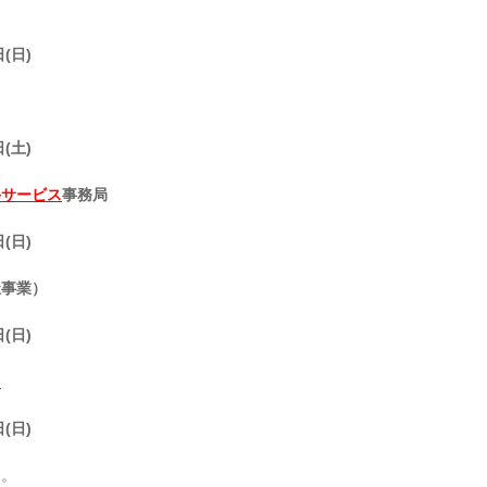
(日)
(土)
手サービス
事務局
(日)
祉事業）
(日)
」
(日)
す。