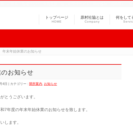
ス等）の運営、地域づくり・生活支援（ねこの手サービス・福祉輸送・相談等）、ボ
トップページ
原村社協とは
何をして
HOME
Company
Servi
 年末年始休業のお知らせ
業のお知らせ
2月4日
カテゴリー :
開所案内
,
お知らせ
りがとうございます。
和7年度の年末年始休業のお知らせを致します。
願いします。