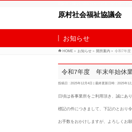
高齢者・障がい者向けサービス（デイサービ
原村社会福祉協議会
お知らせ
HOME
»
お知らせ
»
開所案内
»
令和7年度
令和7年度 年末年始休
投稿日 : 2025年12月4日
最終更新日時 : 2025年1
日頃は各事業所をご利用頂き、誠にあ
標記の件につきまして、下記のとおり令
お手数をおかけしますが、よろしくお